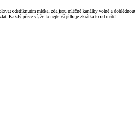
olovat odstříknutím mléka, zda jsou mléčné kanálky volné a dohlédnout,
t. Každý přece ví, že to nejlepší jídlo je zkrátka to od máti!