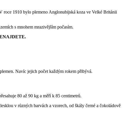
y. V roce 1910 bylo plemeno Anglonubijská koza ve Velké Británii
 v zemích s mnohem mrazivějším počasím.
NENAJDETE.
 plemen. Navíc jejich počet každým rokem přibývá.
řesahuje 80 až 90 kg a měří k 85 centimetrů.
 lesklou v různých barvách a vzorech, od škály černé a čokoládově