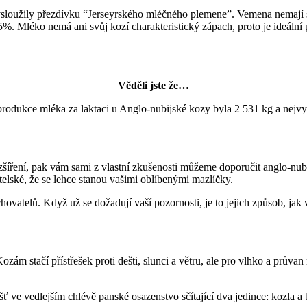
sloužily přezdívku “Jerseyrského mléčného plemene”. Vemena nemají s
%. Mléko nemá ani svůj kozí charakteristický zápach, proto je ideální
Věděli jste
že…
odukce mléka za laktaci u Anglo-nubijské kozy byla 2 531 kg a nejvyš
zšíření, pak vám sami z vlastní zkušenosti můžeme doporučit anglo-nub
telské, že se lehce stanou vašimi oblíbenými mazlíčky.
 chovatelů. Když už se dožadují vaší pozornosti, je to jejich způsob, ja
ám stačí přístřešek proti dešti, slunci a větru, ale pro vlhko a průvan m
 ve vedlejším chlévě panské osazenstvo sčítající dva jedince: kozla a