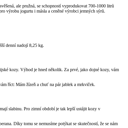
věšená, ale pružná, se schopností vyprodukovat 700-1000 litrů
 pro výrobu jogurtu i másla a ceněné výrobci jemných sýrů.
ší denní nadojí 8,25 kg.
ijské kozy. Výhod je hned několik. Za prvé, jako dojné kozy, vám
k vám říct: Mám žízeň a chuť na pár jablek a mrkviček.
ají slabinu. Pro zimní období je tak lepší ustájit kozy v
 berana. Díky tomu se nemusíme potýkat se skutečností, že se nám