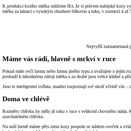
K produkci kozího mléka můžeme říct, že si právem nubijské kozy vy
mléka za laktaci s vysokým obsahem bílkovin a tuku, v rozmezí 4 až 5
Nejvyšší zaznamenaná pr
Máme vás rádi, hlavně s mrkví v ruce
Pokud máte ovčí farmu nebo farmu jiného typu a uvažujete o jejím ro
poslouží k lahodnému zdroji mléka a za druhé jsou velice klidné a přá
Jsou to inteligentní zvířata, snadno rozpoznají své okolí včetně vás –
Doma ve chlévě
Rozměry chlívku by měly jít ruku v ruce s velikostí chovného stáda. Koz
uzavíratelném chlívku.
Na naší farmě máme přes zimu kozy pospolu se stádem oveček a zvlášť