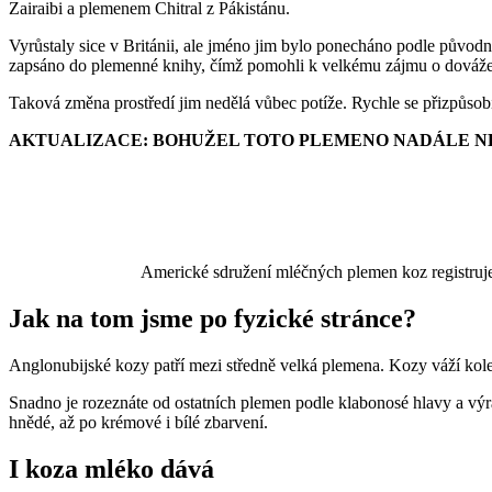
Zairaibi a plemenem Chitral z Pákistánu.
Vyrůstaly sice v Británii, ale jméno jim bylo ponecháno podle původn
zapsáno do plemenné knihy, čímž pomohli k velkému zájmu o dováže
Taková změna prostředí jim nedělá vůbec potíže. Rychle se přizpůso
AKTUALIZACE: BOHUŽEL TOTO PLEMENO NADÁLE N
Americké sdružení mléčných plemen koz registruje
Jak na tom jsme po fyzické stránce?
Anglonubijské kozy patří mezi středně velká plemena. Kozy váží kole
Snadno je rozeznáte od ostatních plemen podle klabonosé hlavy a výr
hnědé, až po krémové i bílé zbarvení.
I koza mléko dává