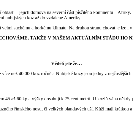
í oblasti – jejich domova na severní část písčitého kontinentu – Afrik
ní nubijských koz až do vzdálené Ameriky.
bí velmi suchému a horkému klimatu. Na druhou stranu chovat je lze i
ECHOVÁME, TAKŽE V NAŠEM AKTUÁLNÍM STÁDU HO 
Věděli jste
že…
 více než 40 000 koz ročně a Nubijské kozy jsou jedny z nejčastějších
m 45 až 60 kg a výšky dosahují k 75 centimetrů. U kozlů váha někdy p
azného římského nosu, či velkých plandavých uší. Kůži mají krátkou a