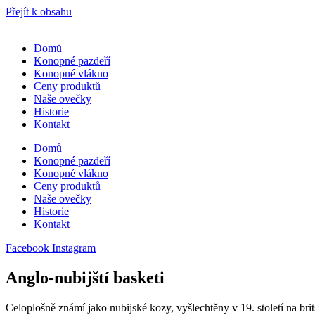
Přejít k obsahu
Domů
Konopné pazdeří
Konopné vlákno
Ceny produktů
Naše ovečky
Historie
Kontakt
Domů
Konopné pazdeří
Konopné vlákno
Ceny produktů
Naše ovečky
Historie
Kontakt
Facebook
Instagram
Anglo-nubijští basketi
Celoplošně známí jako nubijské kozy, vyšlechtěny v 19. století na 